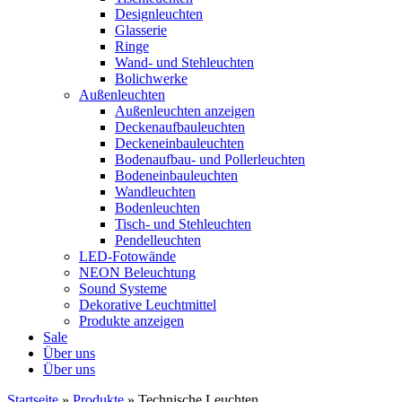
Designleuchten
Glasserie
Ringe
Wand- und Stehleuchten
Bolichwerke
Außenleuchten
Außenleuchten anzeigen
Deckenaufbauleuchten
Deckeneinbauleuchten
Bodenaufbau- und Pollerleuchten
Bodeneinbauleuchten
Wandleuchten
Bodenleuchten
Tisch- und Stehleuchten
Pendelleuchten
LED-Fotowände
NEON Beleuchtung
Sound Systeme
Dekorative Leuchtmittel
Produkte anzeigen
Sale
Über uns
Über uns
Startseite
»
Produkte
»
Technische Leuchten