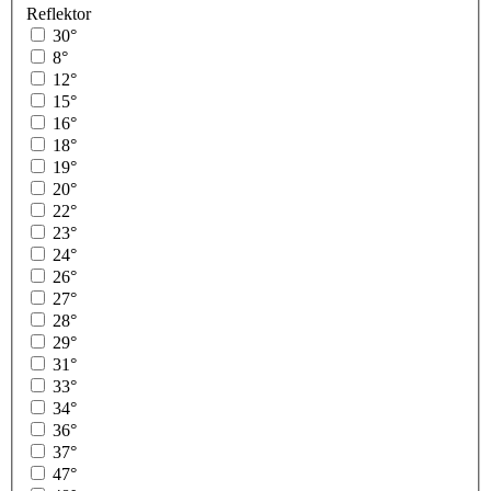
Reflektor
30°
8°
12°
15°
16°
18°
19°
20°
22°
23°
24°
26°
27°
28°
29°
31°
33°
34°
36°
37°
47°