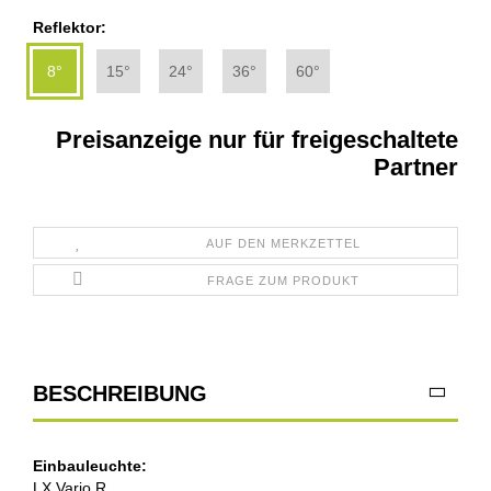
Reflektor:
8°
15°
24°
36°
60°
Preisanzeige nur für freigeschaltete
Partner
AUF DEN MERKZETTEL
FRAGE ZUM PRODUKT
BESCHREIBUNG
Einbauleuchte:
LX Vario R