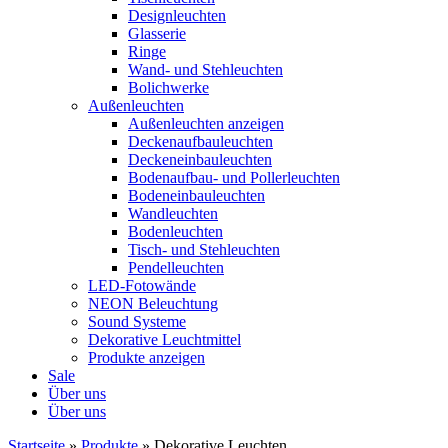
Designleuchten
Glasserie
Ringe
Wand- und Stehleuchten
Bolichwerke
Außenleuchten
Außenleuchten anzeigen
Deckenaufbauleuchten
Deckeneinbauleuchten
Bodenaufbau- und Pollerleuchten
Bodeneinbauleuchten
Wandleuchten
Bodenleuchten
Tisch- und Stehleuchten
Pendelleuchten
LED-Fotowände
NEON Beleuchtung
Sound Systeme
Dekorative Leuchtmittel
Produkte anzeigen
Sale
Über uns
Über uns
Startseite
»
Produkte
»
Dekorative Leuchten