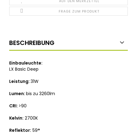
AUF DEN MERKZETTEL
FRAGE ZUM PRODUKT
BESCHREIBUNG
Einbauleuchte:
LX Basic Deep
Leistung:
31W
Lumen:
bis zu 3260lm
CRI:
>90
Kelvin:
2700K
Reflektor:
59
°